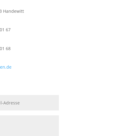
3 Handewitt
101 67
101 68
sen.de